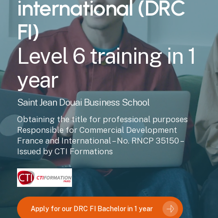
international
(DRC
FI)
Level
6
training
in
1
year
Saint Jean Douai Business School
Obtaining the title for professional purposes
Responsible for Commercial Development
France and International – No. RNCP 35150 –
Issued by CTI Formations
Apply for our DRC FI Bachelor in 1 year