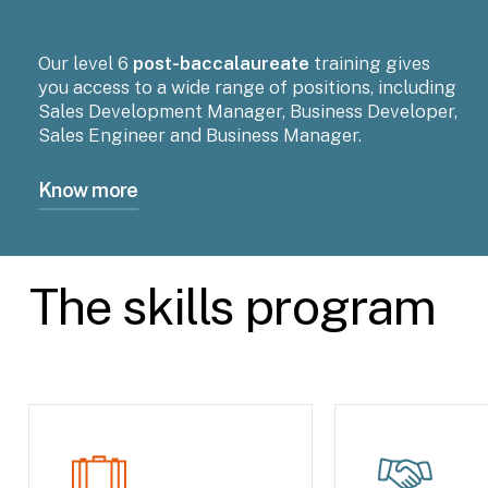
Our level 6
post-baccalaureate
training gives
you access to a wide range of positions, including
Sales Development Manager, Business Developer,
Sales Engineer and Business Manager.
Know more
En 2019,
91% des lauréats
ont accédé à ces
postes dans les
6 mois suivants
l’obtention
The skills program
de leur Titre.