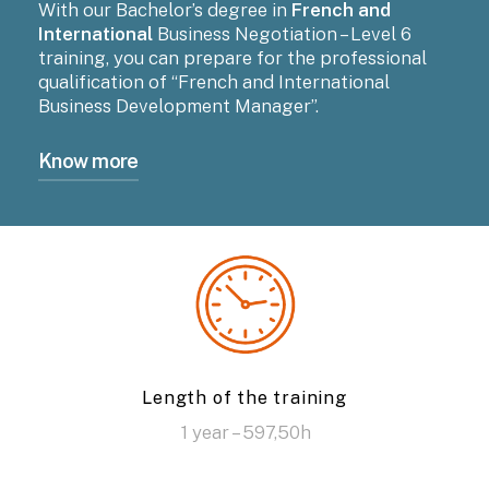
With our Bachelor’s degree in
French and
International
Business Negotiation – Level 6
training, you can prepare for the professional
qualification of “French and International
Business Development Manager”.
Know more
Notre
École de Commerce
vous forme à
devenir des Responsables Commerciaux
spécialisés, capables de mettre en place des
plans d’action commerciale adaptés aux
zones géographiques visées et d’y détecter
de nouvelles opportunités.
Nous vous proposons de développer des
aptitudes de négociation
dans un
contexte
Length of the training
multiculturel
pour vous adapter rapidement
1 year – 597,50h
aux besoins de vos futurs clients.
Vous êtes aussi formés au reporting de votre