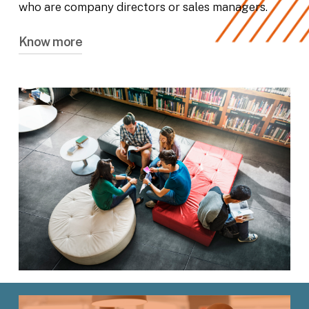
who are company directors or sales managers.
Know more
Notre
École de Commerce
est accessible par
le biais de l’apprentissage avec un
rattachement au CFA Jean BOSCO, ou de la
formation initiale.
Le Titre obtenu en fin de formation est
enregistré au Répertoire National des
Certifications Professionnelles, et délivré par
l’État au travers du Ministère du Travail, du
Plein Emploi et de l’Insertion.
100% de nos étudiants
promotion 2022-2023
ont
obtenu leur Titre
et poursuivent
désormais leur parcours avec notre formation
de niveau 7 Manager Opérationnel d’Activités.