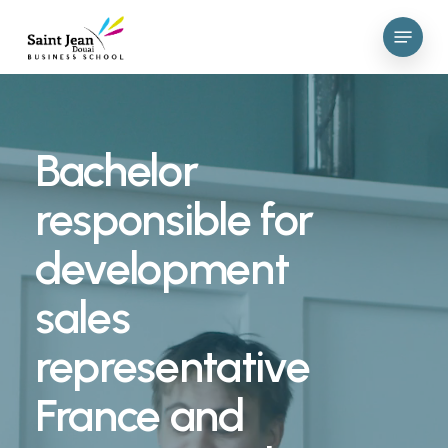
Skip
Menu
to
main
content
Bachelor
responsible
for
development
sales
representative
France
and