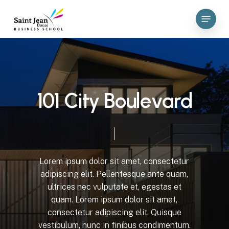
Skip
Menu
to
main
content
1
0
1
C
i
t
y
B
o
u
l
e
v
a
r
d
Lorem
ipsum
dolor
sit
amet,
consectetur
adipiscing
elit.
Pellentesque
ante
quam,
ultrices
nec
vulputate
et,
egestas
et
quam.
Lorem
ipsum
dolor
sit
amet,
consectetur
adipiscing
elit.
Quisque
vestibulum,
nunc
in
finibus
condimentum.